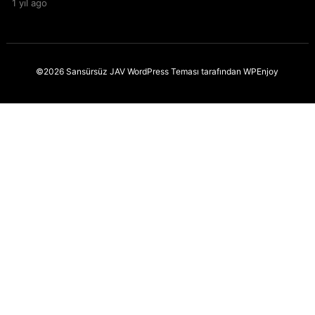
Porno İzle
1 yıl ago
©2026 Sansürsüz JAV
WordPress Teması
tarafından
WPEnjoy