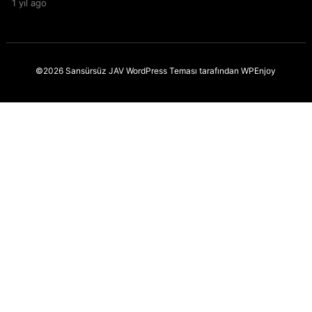
1 yıl ago
©2026 Sansürsüz JAV
WordPress Teması
tarafından
WPEnjoy