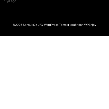
1 yıl ago
©2026 Sansürsüz JAV
WordPress Teması
tarafından
WPEnjoy