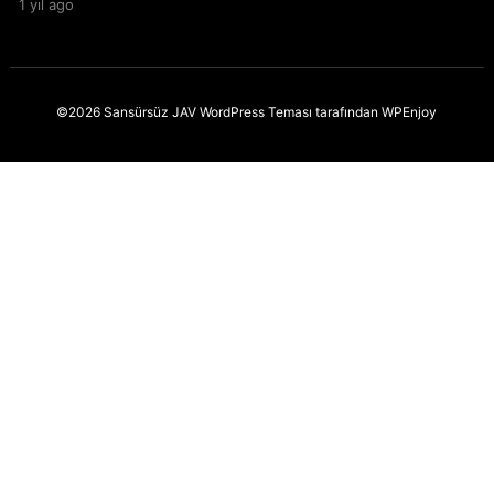
1 yıl ago
©2026 Sansürsüz JAV
WordPress Teması
tarafından
WPEnjoy