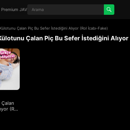
z Premium JAV
ülotunu Çalan Piç Bu Sefer İstediğini Alıyor (Rol İcabı-Fake)
ülotunu Çalan Piç Bu Sefer İstediğini Alıyor
 Çalan
ıyor (Rol
ılı